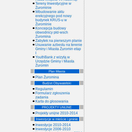
Tereny Inwestycyjne w
Żurominie
Wbudowanie aktu
erekcyjnego pod nowy
budynek KRUS-u w
Żurominie
Koncepcja budowy
obwodnicy płd-wsch
Żuromina
Zabytek na pierwszym planie
Usuwanie azbestu na terenie
Gminy i Miasta Żuromin etap
I
YouthBank z wizytą w
Urzędzie Gminy i Miasta
Żuromin
Plan Miasta
Plan Żuromina
Budżet Obywatelski
Regulamin
Formularz zgłoszenia
zadania
Karta do głosowania
PROJEKTY UNIJNE
Projekty unijne 2010-2014
Inwestycje w mieście i gminie
Inwestycje 2010-2014
Inwestycje 2006-2010