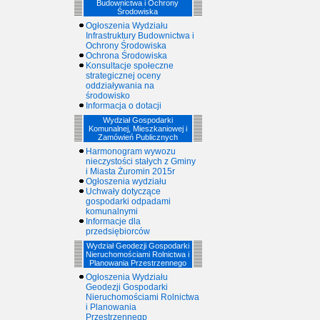
Budownictwa i Ochrony
Środowiska
Ogłoszenia Wydziału
Infrastruktury Budownictwa i
Ochrony Środowiska
Ochrona Środowiska
Konsultacje społeczne
strategicznej oceny
oddziaływania na
środowisko
Informacja o dotacji
Wydział Gospodarki
Komunalnej, Mieszkaniowej i
Zamówień Publicznych
Harmonogram wywozu
nieczystości stałych z Gminy
i Miasta Żuromin 2015r
Ogłoszenia wydziału
Uchwały dotyczące
gospodarki odpadami
komunalnymi
Informacje dla
przedsiębiorców
Wydział Geodezji Gospodarki
Nieruchomościami Rolnictwa i
Planowania Przestrzennego
Ogłoszenia Wydziału
Geodezji Gospodarki
Nieruchomościami Rolnictwa
i Planowania
Przestrzennegp