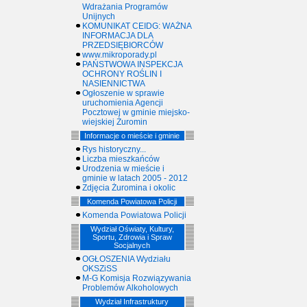
Wdrażania Programów
Unijnych
KOMUNIKAT CEIDG: WAŻNA
INFORMACJA DLA
PRZEDSIĘBIORCÓW
www.mikroporady.pl
PAŃSTWOWA INSPEKCJA
OCHRONY ROŚLIN I
NASIENNICTWA
Ogłoszenie w sprawie
uruchomienia Agencji
Pocztowej w gminie miejsko-
wiejskiej Żuromin
Informacje o mieście i gminie
Rys historyczny...
Liczba mieszkańców
Urodzenia w mieście i
gminie w latach 2005 - 2012
Zdjęcia Żuromina i okolic
Komenda Powiatowa Policji
Komenda Powiatowa Policji
Wydział Oświaty, Kultury,
Sportu, Zdrowia i Spraw
Socjalnych
OGŁOSZENIA Wydziału
OKSZiSS
M-G Komisja Rozwiązywania
Problemów Alkoholowych
Wydział Infrastruktury