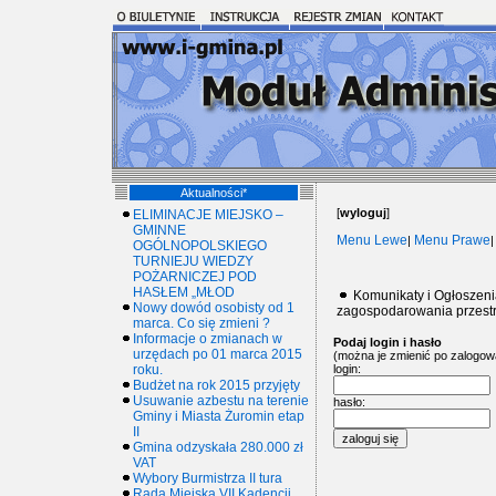
Aktualności*
[
wyloguj
]
ELIMINACJE MIEJSKO –
GMINNE
Menu Lewe
Menu Prawe
|
OGÓLNOPOLSKIEGO
TURNIEJU WIEDZY
POŻARNICZEJ POD
HASŁEM „MŁOD
Komunikaty i Ogłoszeni
Nowy dowód osobisty od 1
zagospodarowania przest
marca. Co się zmieni ?
Informacje o zmianach w
Podaj login i hasło
urzędach po 01 marca 2015
(można je zmienić po zalogow
roku.
login:
Budżet na rok 2015 przyjęty
Usuwanie azbestu na terenie
hasło:
Gminy i Miasta Żuromin etap
II
Gmina odzyskała 280.000 zł
VAT
Wybory Burmistrza II tura
Rada Miejska VII Kadencji