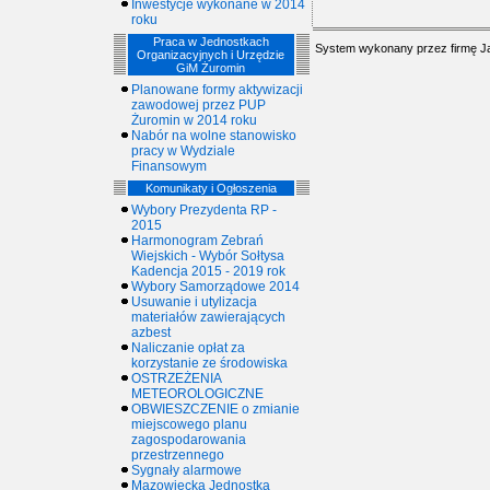
Inwestycje wykonane w 2014
roku
Praca w Jednostkach
System wykonany przez firmę
J
Organizacyjnych i Urzędzie
GiM Żuromin
Planowane formy aktywizacji
zawodowej przez PUP
Żuromin w 2014 roku
Nabór na wolne stanowisko
pracy w Wydziale
Finansowym
Komunikaty i Ogłoszenia
Wybory Prezydenta RP -
2015
Harmonogram Zebrań
Wiejskich - Wybór Sołtysa
Kadencja 2015 - 2019 rok
Wybory Samorządowe 2014
Usuwanie i utylizacja
materiałów zawierających
azbest
Naliczanie opłat za
korzystanie ze środowiska
OSTRZEŻENIA
METEOROLOGICZNE
OBWIESZCZENIE o zmianie
miejscowego planu
zagospodarowania
przestrzennego
Sygnały alarmowe
Mazowiecka Jednostka