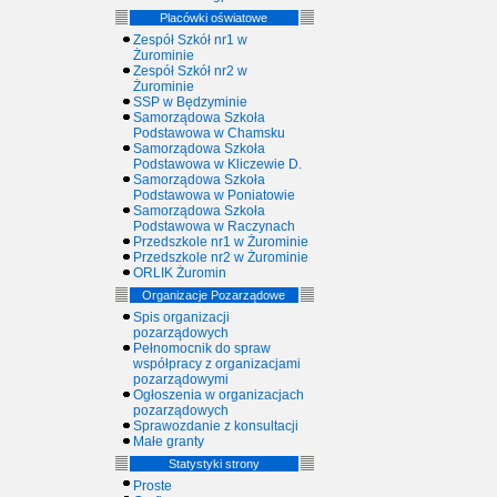
Placówki oświatowe
Zespół Szkół nr1 w
Żurominie
Zespół Szkół nr2 w
Żurominie
SSP w Będzyminie
Samorządowa Szkoła
Podstawowa w Chamsku
Samorządowa Szkoła
Podstawowa w Kliczewie D.
Samorządowa Szkoła
Podstawowa w Poniatowie
Samorządowa Szkoła
Podstawowa w Raczynach
Przedszkole nr1 w Żurominie
Przedszkole nr2 w Żurominie
ORLIK Żuromin
Organizacje Pozarządowe
Spis organizacji
pozarządowych
Pełnomocnik do spraw
współpracy z organizacjami
pozarządowymi
Ogłoszenia w organizacjach
pozarządowych
Sprawozdanie z konsultacji
Małe granty
Statystyki strony
Proste