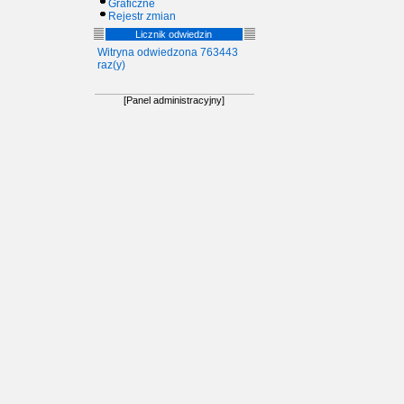
Graficzne
Rejestr zmian
Licznik odwiedzin
Witryna odwiedzona 763443
raz(y)
[Panel administracyjny]