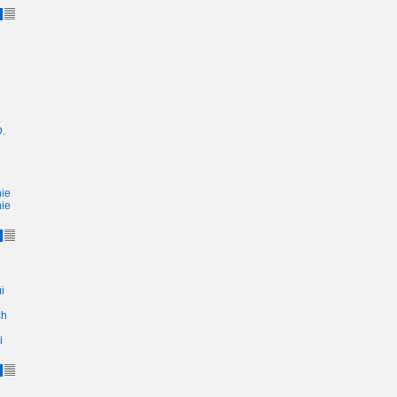
.
ie
ie
i
ch
i