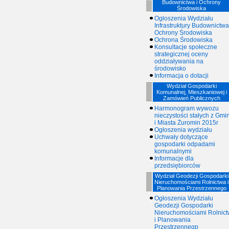
Budownictwa i Ochrony
Środowiska
Ogłoszenia Wydziału
Infrastruktury Budownictwa
Ochrony Środowiska
Ochrona Środowiska
Konsultacje społeczne
strategicznej oceny
oddziaływania na
środowisko
Informacja o dotacji
Wydział Gospodarki
Komunalnej, Mieszkaniowej i
Zamówień Publicznych
Harmonogram wywozu
nieczystości stałych z Gmi
i Miasta Żuromin 2015r
Ogłoszenia wydziału
Uchwały dotyczące
gospodarki odpadami
komunalnymi
Informacje dla
przedsiębiorców
Wydział Geodezji Gospodarki
Nieruchomościami Rolnictwa i
Planowania Przestrzennego
Ogłoszenia Wydziału
Geodezji Gospodarki
Nieruchomościami Rolnic
i Planowania
Przestrzennegp