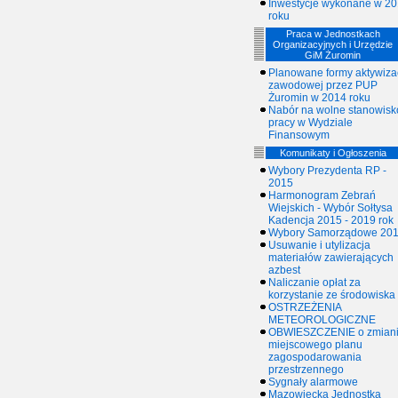
Inwestycje wykonane w 2
roku
Praca w Jednostkach
Organizacyjnych i Urzędzie
GiM Żuromin
Planowane formy aktywizac
zawodowej przez PUP
Żuromin w 2014 roku
Nabór na wolne stanowisk
pracy w Wydziale
Finansowym
Komunikaty i Ogłoszenia
Wybory Prezydenta RP -
2015
Harmonogram Zebrań
Wiejskich - Wybór Sołtysa
Kadencja 2015 - 2019 rok
Wybory Samorządowe 20
Usuwanie i utylizacja
materiałów zawierających
azbest
Naliczanie opłat za
korzystanie ze środowiska
OSTRZEŻENIA
METEOROLOGICZNE
OBWIESZCZENIE o zmian
miejscowego planu
zagospodarowania
przestrzennego
Sygnały alarmowe
Mazowiecka Jednostka