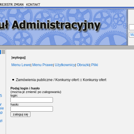
[
wyloguj
]
Menu Lewe
Menu Prawe
Użytkownicy
Obrazki
Pliki
|
|
|
|
Zamówienia publiczne / Konkursy ofert
::
Konkursy ofert
Podaj login i hasło
(można je zmienić po zalogowaniu)
15
login:
y
hasło:
nie
ap
zł