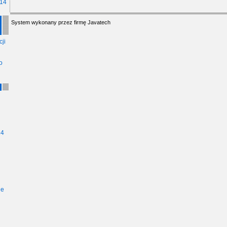
014
System wykonany przez firmę
Javatech
ji
o
14
ie