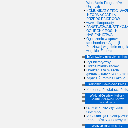
Wdrażania Programów
Unijnych
KOMUNIKAT CEIDG: WAŻ
INFORMACJA DLA
PRZEDSIĘBIORCÓW
www.mikroporady.pl
PAŃSTWOWA INSPEKCJA
OCHRONY ROŚLIN I
NASIENNICTWA
Ogłoszenie w sprawie
uruchomienia Agencji
Pocztowej w gminie miejsk
wiejskiej Żuromin
Informacje o mieście i gminie
Rys historyczny...
Liczba mieszkańców
Urodzenia w mieście i
gminie w latach 2005 - 20
Zdjęcia Żuromina i okolic
Komenda Powiatowa Policji
Komenda Powiatowa Policj
Wydział Oświaty, Kultury,
Sportu, Zdrowia i Spraw
Socjalnych
OGŁOSZENIA Wydziału
OKSZiSS
M-G Komisja Rozwiązywan
Problemów Alkoholowych
Wydział Infrastruktury