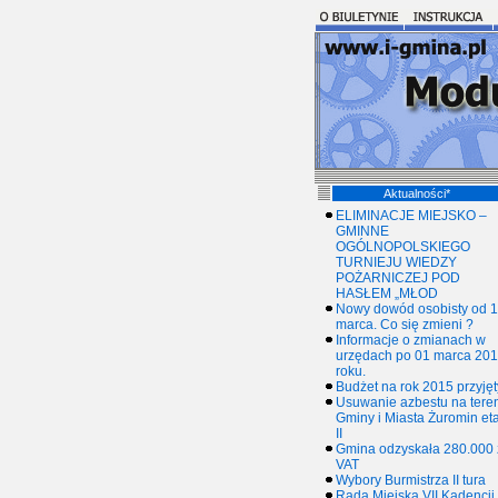
Aktualności*
ELIMINACJE MIEJSKO –
GMINNE
OGÓLNOPOLSKIEGO
TURNIEJU WIEDZY
POŻARNICZEJ POD
HASŁEM „MŁOD
Nowy dowód osobisty od 1
marca. Co się zmieni ?
Informacje o zmianach w
urzędach po 01 marca 20
roku.
Budżet na rok 2015 przyjęt
Usuwanie azbestu na tere
Gminy i Miasta Żuromin et
II
Gmina odzyskała 280.000 
VAT
Wybory Burmistrza II tura
Rada Miejska VII Kadencji