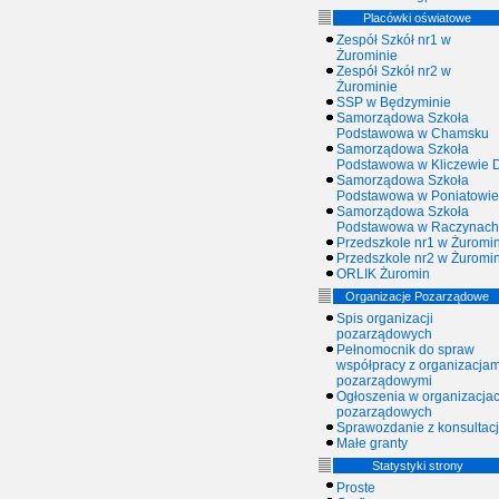
Placówki oświatowe
Zespół Szkół nr1 w
Żurominie
Zespół Szkół nr2 w
Żurominie
SSP w Będzyminie
Samorządowa Szkoła
Podstawowa w Chamsku
Samorządowa Szkoła
Podstawowa w Kliczewie D
Samorządowa Szkoła
Podstawowa w Poniatowie
Samorządowa Szkoła
Podstawowa w Raczynach
Przedszkole nr1 w Żuromin
Przedszkole nr2 w Żuromin
ORLIK Żuromin
Organizacje Pozarządowe
Spis organizacji
pozarządowych
Pełnomocnik do spraw
współpracy z organizacjam
pozarządowymi
Ogłoszenia w organizacja
pozarządowych
Sprawozdanie z konsultacj
Małe granty
Statystyki strony
Proste