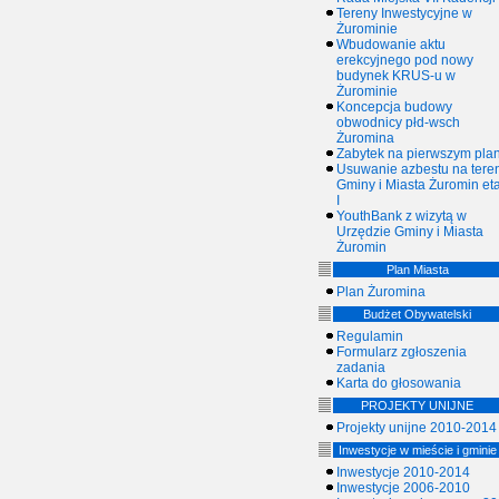
Tereny Inwestycyjne w
Żurominie
Wbudowanie aktu
erekcyjnego pod nowy
budynek KRUS-u w
Żurominie
Koncepcja budowy
obwodnicy płd-wsch
Żuromina
Zabytek na pierwszym plan
Usuwanie azbestu na tere
Gminy i Miasta Żuromin et
I
YouthBank z wizytą w
Urzędzie Gminy i Miasta
Żuromin
Plan Miasta
Plan Żuromina
Budżet Obywatelski
Regulamin
Formularz zgłoszenia
zadania
Karta do głosowania
PROJEKTY UNIJNE
Projekty unijne 2010-2014
Inwestycje w mieście i gminie
Inwestycje 2010-2014
Inwestycje 2006-2010