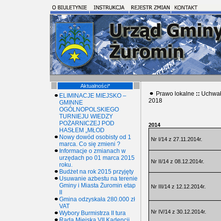
Aktualności*
Prawo lokalne
::
Uchwał
ELIMINACJE MIEJSKO –
2018
GMINNE
OGÓLNOPOLSKIEGO
TURNIEJU WIEDZY
POŻARNICZEJ POD
2014
HASŁEM „MŁOD
Nowy dowód osobisty od 1
Nr I/14 z 27.11.2014r.
marca. Co się zmieni ?
Informacje o zmianach w
urzędach po 01 marca 2015
Nr II/14 z 08.12.2014r.
roku.
Budżet na rok 2015 przyjęty
Usuwanie azbestu na terenie
Gminy i Miasta Żuromin etap
Nr III/14 z 12.12.2014r.
II
Gmina odzyskała 280.000 zł
VAT
Nr IV/14 z 30.12.2014r.
Wybory Burmistrza II tura
Rada Miejska VII Kadencji