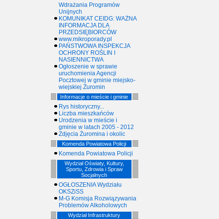
Wdrażania Programów
Unijnych
KOMUNIKAT CEIDG: WAŻNA
INFORMACJA DLA
PRZEDSIĘBIORCÓW
www.mikroporady.pl
PAŃSTWOWA INSPEKCJA
OCHRONY ROŚLIN I
NASIENNICTWA
Ogłoszenie w sprawie
uruchomienia Agencji
Pocztowej w gminie miejsko-
wiejskiej Żuromin
Informacje o mieście i gminie
Rys historyczny...
Liczba mieszkańców
Urodzenia w mieście i
gminie w latach 2005 - 2012
Zdjęcia Żuromina i okolic
Komenda Powiatowa Policji
Komenda Powiatowa Policji
Wydział Oświaty, Kultury,
Sportu, Zdrowia i Spraw
Socjalnych
OGŁOSZENIA Wydziału
OKSZiSS
M-G Komisja Rozwiązywania
Problemów Alkoholowych
Wydział Infrastruktury