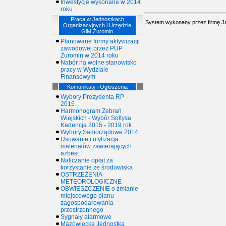
Inwestycje wykonane w 2014
roku
Praca w Jednostkach
System wykonany przez firmę
J
Organizacyjnych i Urzędzie
GiM Żuromin
Planowane formy aktywizacji
zawodowej przez PUP
Żuromin w 2014 roku
Nabór na wolne stanowisko
pracy w Wydziale
Finansowym
Komunikaty i Ogłoszenia
Wybory Prezydenta RP -
2015
Harmonogram Zebrań
Wiejskich - Wybór Sołtysa
Kadencja 2015 - 2019 rok
Wybory Samorządowe 2014
Usuwanie i utylizacja
materiałów zawierających
azbest
Naliczanie opłat za
korzystanie ze środowiska
OSTRZEŻENIA
METEOROLOGICZNE
OBWIESZCZENIE o zmianie
miejscowego planu
zagospodarowania
przestrzennego
Sygnały alarmowe
Mazowiecka Jednostka