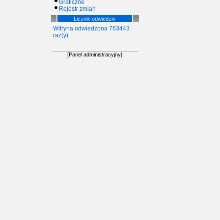
Graficzne
Rejestr zmian
Licznik odwiedzin
Witryna odwiedzona 763443
raz(y)
[Panel administracyjny]