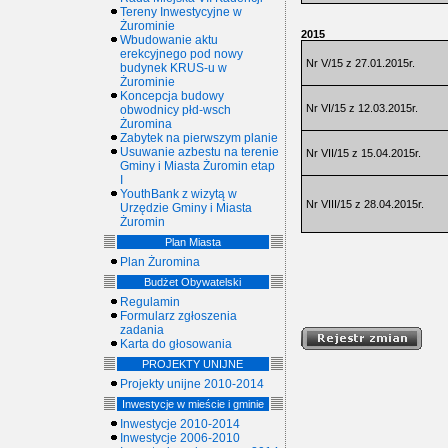
Tereny Inwestycyjne w
Żurominie
2015
Wbudowanie aktu
erekcyjnego pod nowy
Nr V/15 z 27.01.2015r.
budynek KRUS-u w
Żurominie
Koncepcja budowy
Nr VI/15 z 12.03.2015r.
obwodnicy płd-wsch
Żuromina
Zabytek na pierwszym planie
Usuwanie azbestu na terenie
Nr VII/15 z 15.04.2015r.
Gminy i Miasta Żuromin etap
I
YouthBank z wizytą w
Nr VIII/15 z 28.04.2015r.
Urzędzie Gminy i Miasta
Żuromin
Plan Miasta
Plan Żuromina
Budżet Obywatelski
Regulamin
Formularz zgłoszenia
zadania
Karta do głosowania
PROJEKTY UNIJNE
Projekty unijne 2010-2014
Inwestycje w mieście i gminie
Inwestycje 2010-2014
Inwestycje 2006-2010