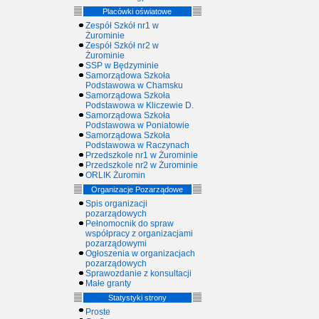
Placówki oświatowe
Zespół Szkół nr1 w
Żurominie
Zespół Szkół nr2 w
Żurominie
SSP w Będzyminie
Samorządowa Szkoła
Podstawowa w Chamsku
Samorządowa Szkoła
Podstawowa w Kliczewie D.
Samorządowa Szkoła
Podstawowa w Poniatowie
Samorządowa Szkoła
Podstawowa w Raczynach
Przedszkole nr1 w Żurominie
Przedszkole nr2 w Żurominie
ORLIK Żuromin
Organizacje Pozarządowe
Spis organizacji
pozarządowych
Pełnomocnik do spraw
współpracy z organizacjami
pozarządowymi
Ogłoszenia w organizacjach
pozarządowych
Sprawozdanie z konsultacji
Małe granty
Statystyki strony
Proste