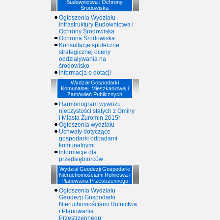
Budownictwa i Ochrony
Środowiska
Ogłoszenia Wydziału
Infrastruktury Budownictwa i
Ochrony Środowiska
Ochrona Środowiska
Konsultacje społeczne
strategicznej oceny
oddziaływania na
środowisko
Informacja o dotacji
Wydział Gospodarki
Komunalnej, Mieszkaniowej i
Zamówień Publicznych
Harmonogram wywozu
nieczystości stałych z Gminy
i Miasta Żuromin 2015r
Ogłoszenia wydziału
Uchwały dotyczące
gospodarki odpadami
komunalnymi
Informacje dla
przedsiębiorców
Wydział Geodezji Gospodarki
Nieruchomościami Rolnictwa i
Planowania Przestrzennego
Ogłoszenia Wydziału
Geodezji Gospodarki
Nieruchomościami Rolnictwa
i Planowania
Przestrzennegp