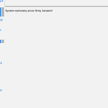
014
System wykonany przez firmę
Javatech
ji
o
14
ie