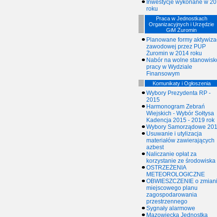
Inwestycje wykonane w 2
roku
Praca w Jednostkach
Organizacyjnych i Urzędzie
GiM Żuromin
Planowane formy aktywizac
zawodowej przez PUP
Żuromin w 2014 roku
Nabór na wolne stanowisk
pracy w Wydziale
Finansowym
Komunikaty i Ogłoszenia
Wybory Prezydenta RP -
2015
Harmonogram Zebrań
Wiejskich - Wybór Sołtysa
Kadencja 2015 - 2019 rok
Wybory Samorządowe 20
Usuwanie i utylizacja
materiałów zawierających
azbest
Naliczanie opłat za
korzystanie ze środowiska
OSTRZEŻENIA
METEOROLOGICZNE
OBWIESZCZENIE o zmian
miejscowego planu
zagospodarowania
przestrzennego
Sygnały alarmowe
Mazowiecka Jednostka