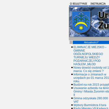
Aktualności*
ELIMINACJE MIEJSKO –
GMINNE
OGÓLNOPOLSKIEGO
TURNIEJU WIEDZY
POŻARNICZEJ POD
HASŁEM „MŁOD
Nowy dowód osobisty od 1
marca. Co się zmieni ?
Informacje o zmianach w
urzędach po 01 marca 20
roku.
Budżet na rok 2015 przyjęt
Usuwanie azbestu na tere
Gminy i Miasta Żuromin et
II
Gmina odzyskała 280.000 
VAT
Wybory Burmistrza II tura
Rada Miejska VII Kadencji