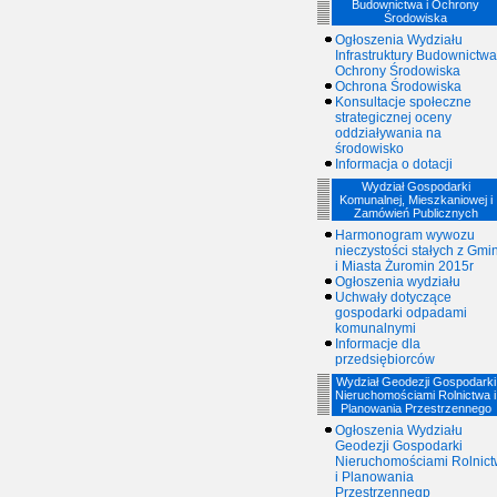
Budownictwa i Ochrony
Środowiska
Ogłoszenia Wydziału
Infrastruktury Budownictwa
Ochrony Środowiska
Ochrona Środowiska
Konsultacje społeczne
strategicznej oceny
oddziaływania na
środowisko
Informacja o dotacji
Wydział Gospodarki
Komunalnej, Mieszkaniowej i
Zamówień Publicznych
Harmonogram wywozu
nieczystości stałych z Gmi
i Miasta Żuromin 2015r
Ogłoszenia wydziału
Uchwały dotyczące
gospodarki odpadami
komunalnymi
Informacje dla
przedsiębiorców
Wydział Geodezji Gospodarki
Nieruchomościami Rolnictwa i
Planowania Przestrzennego
Ogłoszenia Wydziału
Geodezji Gospodarki
Nieruchomościami Rolnic
i Planowania
Przestrzennegp