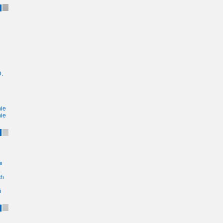
.
ie
ie
i
ch
i