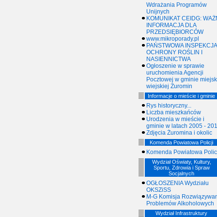
Wdrażania Programów
Unijnych
KOMUNIKAT CEIDG: WAŻ
INFORMACJA DLA
PRZEDSIĘBIORCÓW
www.mikroporady.pl
PAŃSTWOWA INSPEKCJA
OCHRONY ROŚLIN I
NASIENNICTWA
Ogłoszenie w sprawie
uruchomienia Agencji
Pocztowej w gminie miejsk
wiejskiej Żuromin
Informacje o mieście i gminie
Rys historyczny...
Liczba mieszkańców
Urodzenia w mieście i
gminie w latach 2005 - 20
Zdjęcia Żuromina i okolic
Komenda Powiatowa Policji
Komenda Powiatowa Policj
Wydział Oświaty, Kultury,
Sportu, Zdrowia i Spraw
Socjalnych
OGŁOSZENIA Wydziału
OKSZiSS
M-G Komisja Rozwiązywan
Problemów Alkoholowych
Wydział Infrastruktury