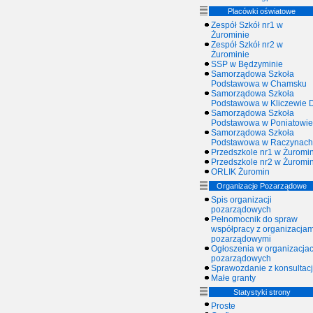
Placówki oświatowe
Zespół Szkół nr1 w
Żurominie
Zespół Szkół nr2 w
Żurominie
SSP w Będzyminie
Samorządowa Szkoła
Podstawowa w Chamsku
Samorządowa Szkoła
Podstawowa w Kliczewie D
Samorządowa Szkoła
Podstawowa w Poniatowie
Samorządowa Szkoła
Podstawowa w Raczynach
Przedszkole nr1 w Żuromin
Przedszkole nr2 w Żuromin
ORLIK Żuromin
Organizacje Pozarządowe
Spis organizacji
pozarządowych
Pełnomocnik do spraw
współpracy z organizacjam
pozarządowymi
Ogłoszenia w organizacja
pozarządowych
Sprawozdanie z konsultacj
Małe granty
Statystyki strony
Proste