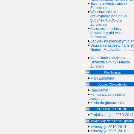
Tereny Inwestycyjne w
Żurominie
Wbudowanie aktu
erekcyjnego pod nowy
budynek KRUS-u w
Żurominie
Koncepcja budowy
obwodnicy płd-wsch
Żuromina
Zabytek na pierwszym plan
Usuwanie azbestu na tere
Gminy i Miasta Żuromin et
I
YouthBank z wizytą w
Urzędzie Gminy i Miasta
Żuromin
Plan Miasta
Plan Żuromina
Budżet Obywatelski
Regulamin
Formularz zgłoszenia
zadania
Karta do głosowania
PROJEKTY UNIJNE
Projekty unijne 2010-2014
Inwestycje w mieście i gminie
Inwestycje 2010-2014
Inwestycje 2006-2010