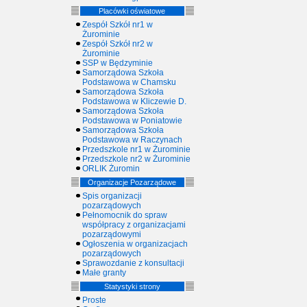
Placówki oświatowe
Zespół Szkół nr1 w
Żurominie
Zespół Szkół nr2 w
Żurominie
SSP w Będzyminie
Samorządowa Szkoła
Podstawowa w Chamsku
Samorządowa Szkoła
Podstawowa w Kliczewie D.
Samorządowa Szkoła
Podstawowa w Poniatowie
Samorządowa Szkoła
Podstawowa w Raczynach
Przedszkole nr1 w Żurominie
Przedszkole nr2 w Żurominie
ORLIK Żuromin
Organizacje Pozarządowe
Spis organizacji
pozarządowych
Pełnomocnik do spraw
współpracy z organizacjami
pozarządowymi
Ogłoszenia w organizacjach
pozarządowych
Sprawozdanie z konsultacji
Małe granty
Statystyki strony
Proste