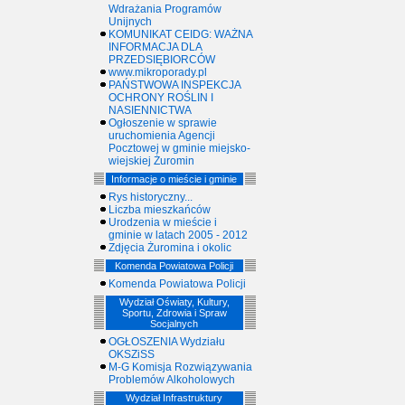
Wdrażania Programów
Unijnych
KOMUNIKAT CEIDG: WAŻNA
INFORMACJA DLA
PRZEDSIĘBIORCÓW
www.mikroporady.pl
PAŃSTWOWA INSPEKCJA
OCHRONY ROŚLIN I
NASIENNICTWA
Ogłoszenie w sprawie
uruchomienia Agencji
Pocztowej w gminie miejsko-
wiejskiej Żuromin
Informacje o mieście i gminie
Rys historyczny...
Liczba mieszkańców
Urodzenia w mieście i
gminie w latach 2005 - 2012
Zdjęcia Żuromina i okolic
Komenda Powiatowa Policji
Komenda Powiatowa Policji
Wydział Oświaty, Kultury,
Sportu, Zdrowia i Spraw
Socjalnych
OGŁOSZENIA Wydziału
OKSZiSS
M-G Komisja Rozwiązywania
Problemów Alkoholowych
Wydział Infrastruktury