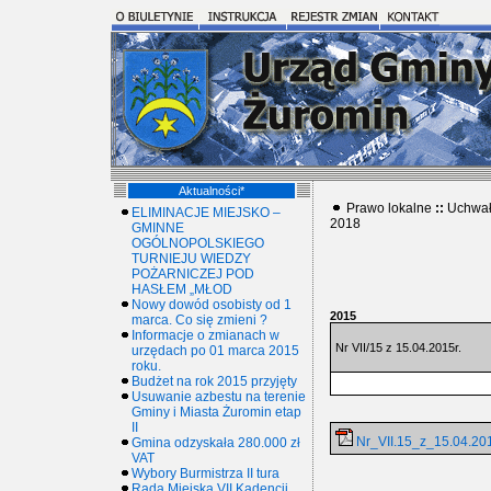
Aktualności*
Prawo lokalne
::
Uchwał
ELIMINACJE MIEJSKO –
2018
GMINNE
OGÓLNOPOLSKIEGO
TURNIEJU WIEDZY
POŻARNICZEJ POD
HASŁEM „MŁOD
Nowy dowód osobisty od 1
2015
marca. Co się zmieni ?
Informacje o zmianach w
Nr VII/15 z 15.04.2015r.
urzędach po 01 marca 2015
roku.
Budżet na rok 2015 przyjęty
Usuwanie azbestu na terenie
Gminy i Miasta Żuromin etap
II
Nr_VII.15_z_15.04.201
Gmina odzyskała 280.000 zł
VAT
Wybory Burmistrza II tura
Rada Miejska VII Kadencji