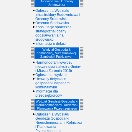
Budownictwa i Ochrony
Środowiska
Ogłoszenia Wydziału
Infrastruktury Budownictwa i
Ochrony Środowiska
Ochrona Środowiska
Konsultacje społeczne
strategicznej oceny
oddziaływania na
środowisko
Informacja o dotacji
Wydział Gospodarki
Komunalnej, Mieszkaniowej i
Zamówień Publicznych
Harmonogram wywozu
nieczystości stałych z Gminy
i Miasta Żuromin 2015r
Ogłoszenia wydziału
Uchwały dotyczące
gospodarki odpadami
komunalnymi
Informacje dla
przedsiębiorców
Wydział Geodezji Gospodarki
Nieruchomościami Rolnictwa i
Planowania Przestrzennego
Ogłoszenia Wydziału
Geodezji Gospodarki
Nieruchomościami Rolnictwa
i Planowania
Przestrzennegp