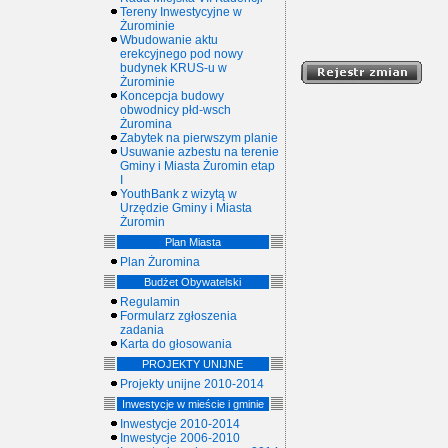
Tereny Inwestycyjne w
Żurominie
Wbudowanie aktu
erekcyjnego pod nowy
budynek KRUS-u w
Żurominie
Koncepcja budowy
obwodnicy płd-wsch
Żuromina
Zabytek na pierwszym planie
Usuwanie azbestu na terenie
Gminy i Miasta Żuromin etap
I
YouthBank z wizytą w
Urzędzie Gminy i Miasta
Żuromin
Plan Miasta
Plan Żuromina
Budżet Obywatelski
Regulamin
Formularz zgłoszenia
zadania
Karta do głosowania
PROJEKTY UNIJNE
Projekty unijne 2010-2014
Inwestycje w mieście i gminie
Inwestycje 2010-2014
Inwestycje 2006-2010