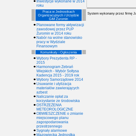
Inwestycje wykonane w 2014
roku
Praca w Jednostkach
System wykonany przez firmę
J
Organizacyjnych i Urzędzie
GiM Żuromin
Planowane formy aktywizacji
zawodowej przez PUP
Żuromin w 2014 roku
Nabór na wolne stanowisko
pracy w Wydziale
Finansowym
Komunikaty i Ogłoszenia
Wybory Prezydenta RP -
2015
Harmonogram Zebrań
Wiejskich - Wybór Sołtysa
Kadencja 2015 - 2019 rok
Wybory Samorządowe 2014
Usuwanie i utylizacja
materiałów zawierających
azbest
Naliczanie opłat za
korzystanie ze środowiska
OSTRZEŻENIA
METEOROLOGICZNE
OBWIESZCZENIE o zmianie
miejscowego planu
zagospodarowania
przestrzennego
Sygnały alarmowe
Mazowiecka Jednostka