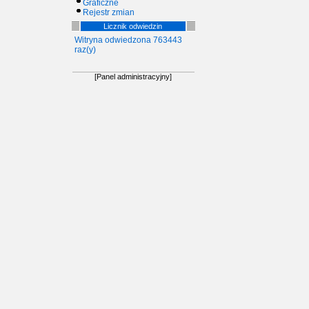
Graficzne
Rejestr zmian
Licznik odwiedzin
Witryna odwiedzona 763443
raz(y)
[Panel administracyjny]